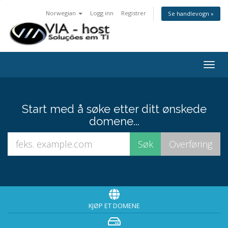
Norwegian
Logg inn
Registrer
Se handlevogn »
Togg
navig
Start med å søke etter ditt ønskede
domene...
KJØP ET DOMENE