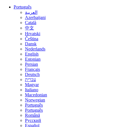
Português
العربية
Azerbaijani
Català
中文
Hrvatski
Čeština
Dansk
Nederlands
English
Estonian
Persian
Français
Deutsch
עברית
Magyar
Italiano
Macedonian
Norwegian
Português
Português
Română
Русский
Español