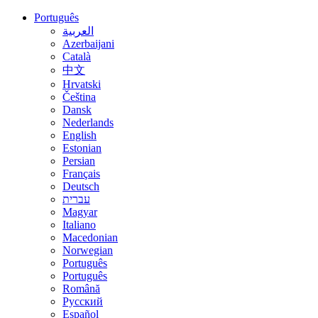
Português
العربية
Azerbaijani
Català
中文
Hrvatski
Čeština
Dansk
Nederlands
English
Estonian
Persian
Français
Deutsch
עברית
Magyar
Italiano
Macedonian
Norwegian
Português
Português
Română
Русский
Español