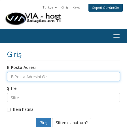
Türkçe
Giriş
Kayıt
Sepeti Görüntüle
Togg
navig
Giriş
E-Posta Adresi
Şifre
Beni hatırla
Şifremi Unuttum?