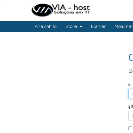
Ana səhifə
Store
Elanlar
Məlumat
G
B
E-
Şi