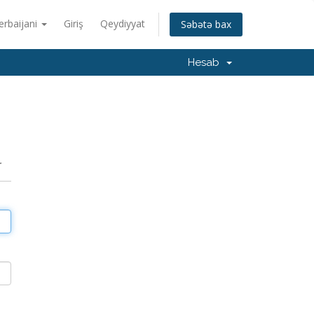
erbaijani
Giriş
Qeydiyyat
Səbətə bax
Hesab
r