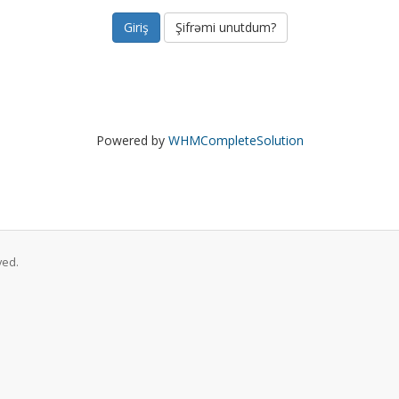
Şifrəmi unutdum?
Powered by
WHMCompleteSolution
ved.