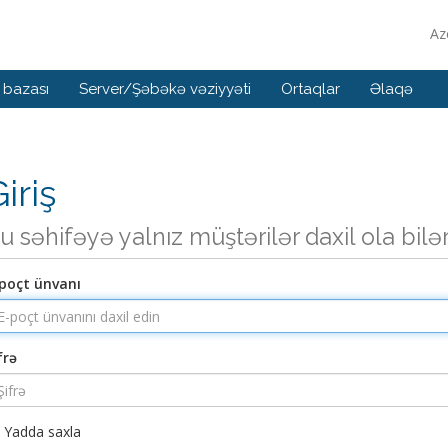
Az
 bazası
Server/Şəbəkə vəziyyəti
Ortaqlar
Əlaqə
iriş
u səhifəyə yalnız müştərilər daxil ola bilə
poçt ünvanı
frə
Yadda saxla