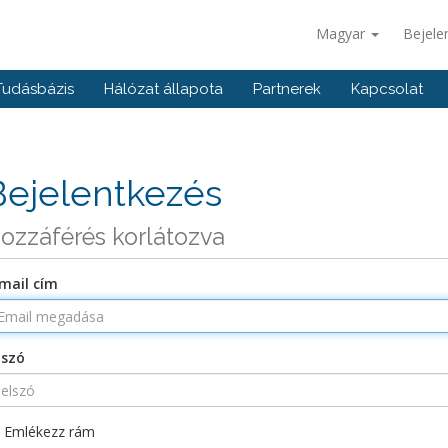
Magyar
Bejele
Tudásbázis
Hálózat állapota
Partnerek
Kapcsolat
Bejelentkezés
ozzáférés korlátozva
mail cím
lszó
Emlékezz rám