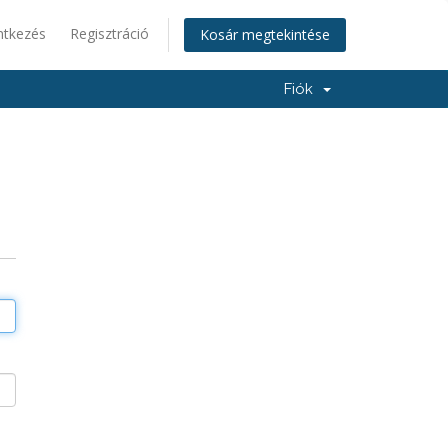
ntkezés
Regisztráció
Kosár megtekintése
Fiók