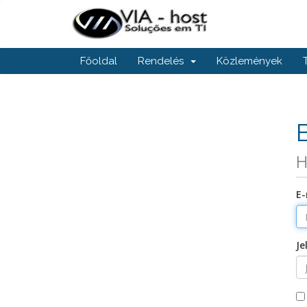
Főoldal
Rendelés
Közlemények
H
E-
Je