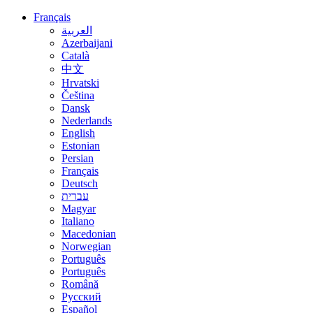
Français
العربية
Azerbaijani
Català
中文
Hrvatski
Čeština
Dansk
Nederlands
English
Estonian
Persian
Français
Deutsch
עברית
Magyar
Italiano
Macedonian
Norwegian
Português
Português
Română
Русский
Español