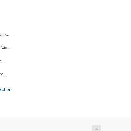
ink:...
 Não...
...
o...
ution