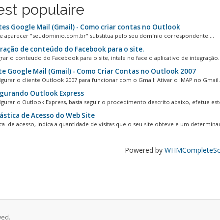
st populaire
tes Google Mail (Gmail) - Como criar contas no Outlook
 aparecer "seudominio.com.br" substitua pelo seu domínio correspondente....
ração de conteúdo do Facebook para o site.
rar o conteudo do Facebook para o site, intale no face o aplicativo de integração.L
te Google Mail (Gmail) - Como Criar Contas no Outlook 2007
igurar o cliente Outlook 2007 para funcionar com o Gmail: Ativar o IMAP no Gmail.
gurando Outlook Express
igurar o Outlook Express, basta seguir o procedimento descrito abaixo, efetue este
ástica de Acesso do Web Site
tica de acesso, indica a quantidade de visitas que o seu site obteve e um determinad
Powered by
WHMCompleteSol
ved.