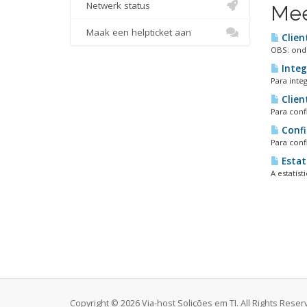
Netwerk status
Mee
Maak een helpticket aan
Clien
OBS: onde
Integ
Para integ
Clien
Para conf
Confi
Para conf
Estat
A estatís
Copyright © 2026 Via-host Solições em TI. All Rights Reser