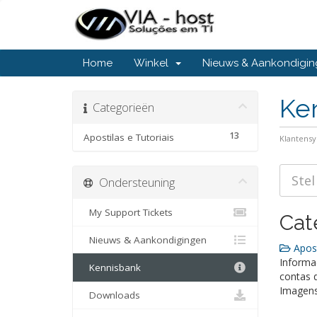
Home
Winkel
Nieuws & Aankondigi
Ke
Categorieën
13
Apostilas e Tutoriais
Klantens
Ondersteuning
My Support Tickets
Cat
Nieuws & Aankondigingen
Apost
Informa
Kennisbank
contas d
Imagens
Downloads