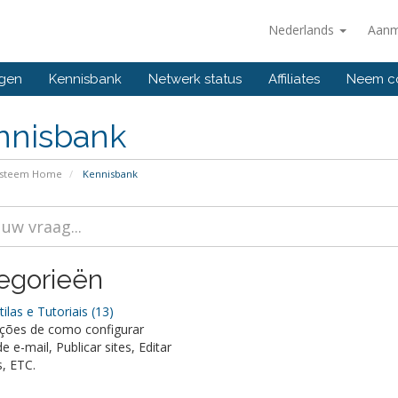
Nederlands
Aanm
ngen
Kennisbank
Netwerk status
Affiliates
Neem co
nnisbank
ysteem Home
Kennisbank
egorieën
ilas e Tutoriais (13)
ções de como configurar
e e-mail, Publicar sites, Editar
, ETC.