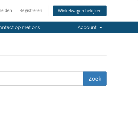
elden
Registreren
Winkelwagen bekijken
ntact op met ons
Account