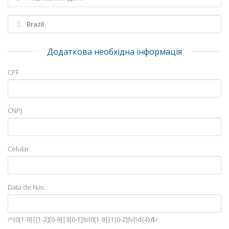
Додаткова необхідна інформація
CPF
CNPJ
Celular
Data de Nas.
/^(0[1-9]|[1-2][0-9]|3[0-1])\/(0[1-9]|1[0-2])\/(\d{4})$/