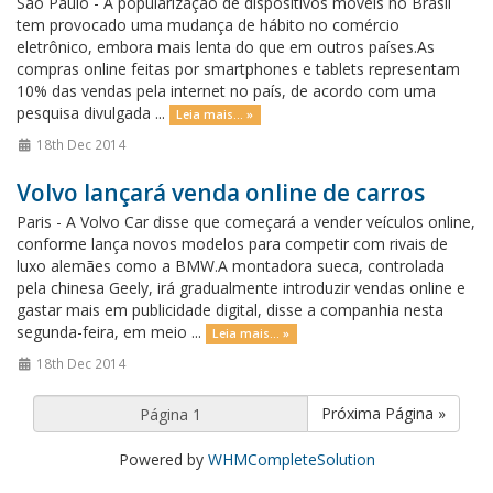
São Paulo - A popularização de dispositivos móveis no Brasil
tem provocado uma mudança de hábito no comércio
eletrônico, embora mais lenta do que em outros países.As
compras online feitas por smartphones e tablets representam
10% das vendas pela internet no país, de acordo com uma
pesquisa divulgada ...
Leia mais... »
18th Dec 2014
Volvo lançará venda online de carros
Paris - A Volvo Car disse que começará a vender veículos online,
conforme lança novos modelos para competir com rivais de
luxo alemães como a BMW.A montadora sueca, controlada
pela chinesa Geely, irá gradualmente introduzir vendas online e
gastar mais em publicidade digital, disse a companhia nesta
segunda-feira, em meio ...
Leia mais... »
18th Dec 2014
Próxima Página »
Powered by
WHMCompleteSolution