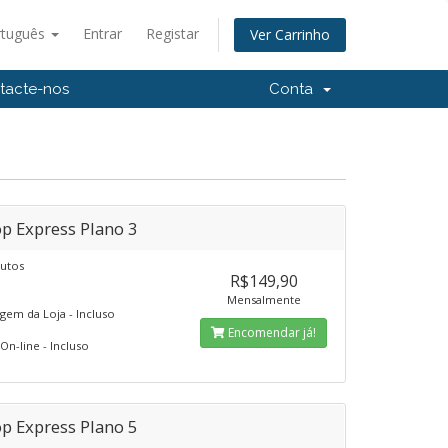
rtuguês
Entrar
Registar
Ver Carrinho
tacte-nos
Conta
p Express Plano 3
utos
R$149,90
Mensalmente
em da Loja - Incluso
Encomendar já!
On-line - Incluso
p Express Plano 5