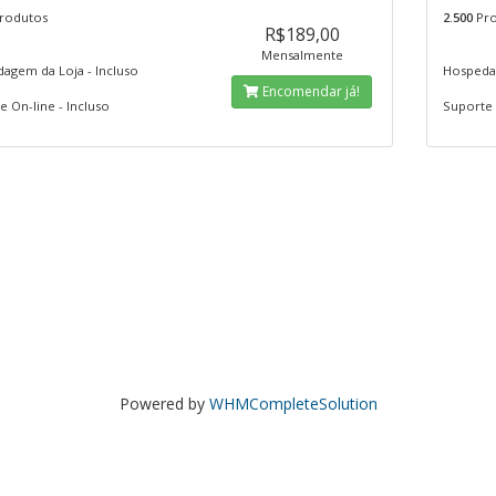
rodutos
2.500
Pro
R$189,00
Mensalmente
agem da Loja - Incluso
Hospedag
Encomendar já!
 On-line - Incluso
Suporte 
Powered by
WHMCompleteSolution