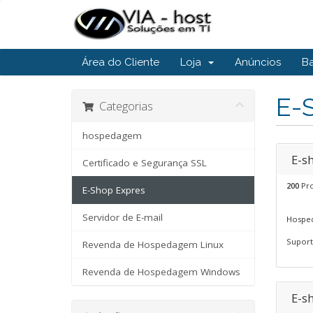
Área do Cliente
Loja
Anúncios
B
E-
Categorias
hospedagem
E-s
Certificado e Segurança SSL
200
Pro
E-Shop Expres
Servidor de E-mail
Hosped
Suporte
Revenda de Hospedagem Linux
Revenda de Hospedagem Windows
E-s