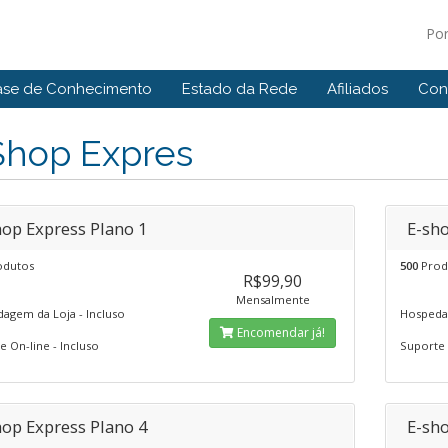
Po
ase de Conhecimento
Estado da Rede
Afiliados
Con
Shop Expres
hop Express Plano 1
E-sho
dutos
500
Prod
R$99,90
Mensalmente
agem da Loja - Incluso
Hospedag
Encomendar já!
 On-line - Incluso
Suporte 
hop Express Plano 4
E-sho