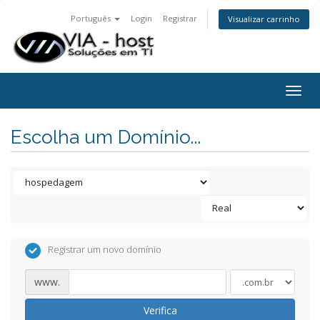
Português
Login
Registrar
Visualizar carrinho
Togg
navig
Escolha um Domínio...
Registrar um novo domínio
www.
Verifica