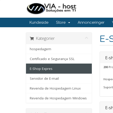
Kundeside
Store
Annonceringer
E-
Kategorier
hospedagem
E-s
Certificado e Segurança SSL
200
Pro
E-Shop Expres
Servidor de E-mail
Hosped
Suporte
Revenda de Hospedagem Linux
Revenda de Hospedagem Windows
E-s