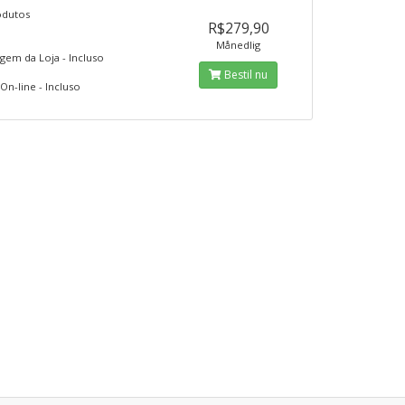
dutos
R$279,90
Månedlig
em da Loja - Incluso
Bestil nu
On-line - Incluso