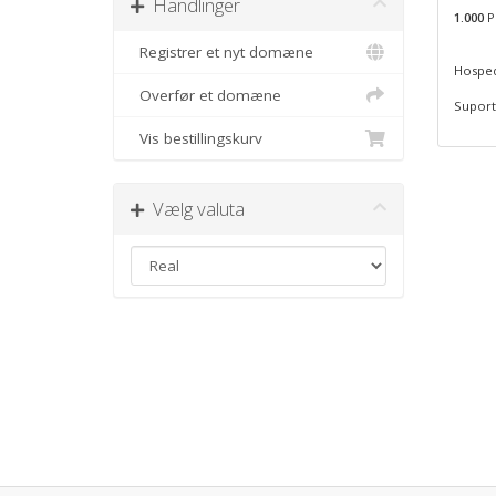
Handlinger
1.000
P
Registrer et nyt domæne
Hosped
Overfør et domæne
Suporte
Vis bestillingskurv
Vælg valuta