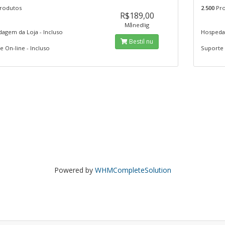
rodutos
2.500
Pro
R$189,00
Månedlig
agem da Loja - Incluso
Hospedag
Bestil nu
 On-line - Incluso
Suporte 
Powered by
WHMCompleteSolution