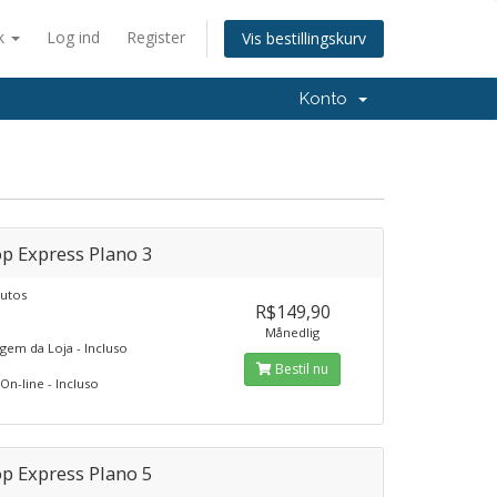
k
Log ind
Register
Vis bestillingskurv
Konto
p Express Plano 3
utos
R$149,90
Månedlig
em da Loja - Incluso
Bestil nu
On-line - Incluso
p Express Plano 5