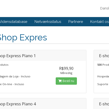
Dans
Vidensdatabase
Netværksstatus
Partnere
Kontakt os
Shop Expres
hop Express Plano 1
E-sho
dutos
500
Prod
R$99,90
Månedlig
agem da Loja - Incluso
Hospedag
Bestil nu
 On-line - Incluso
Suporte 
hop Express Plano 4
E-sho