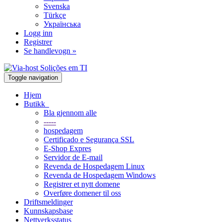
Svenska
Türkçe
Українська
Logg inn
Registrer
Se handlevogn »
Toggle navigation
Hjem
Butikk
Bla gjennom alle
-----
hospedagem
Certificado e Segurança SSL
E-Shop Expres
Servidor de E-mail
Revenda de Hospedagem Linux
Revenda de Hospedagem Windows
Registrer et nytt domene
Overføre domener til oss
Driftsmeldinger
Kunnskapsbase
Nettverksstatus