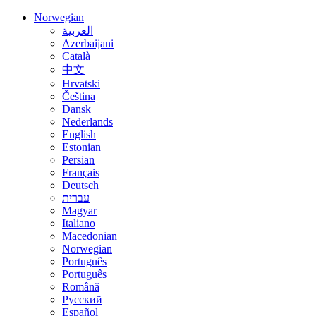
Norwegian
العربية
Azerbaijani
Català
中文
Hrvatski
Čeština
Dansk
Nederlands
English
Estonian
Persian
Français
Deutsch
עברית
Magyar
Italiano
Macedonian
Norwegian
Português
Português
Română
Русский
Español