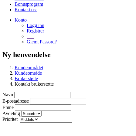
Bonusprogram
Kontakt oss
Konto
Logg inn
Registrer
-----
Glemt Passord?
Ny henvendelse
Kundeområdet
Kundeområde
Brukerstøtte
Kontakt brukerstøtte
Navn
E-postadresse
Emne
Avdeling
Prioritet