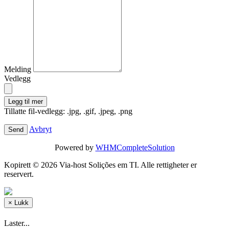
Melding
Vedlegg
Legg til mer
Tillatte fil-vedlegg: .jpg, .gif, .jpeg, .png
Avbryt
Powered by
WHMCompleteSolution
Kopirett © 2026 Via-host Solições em TI. Alle rettigheter er
reservert.
×
Lukk
Laster...