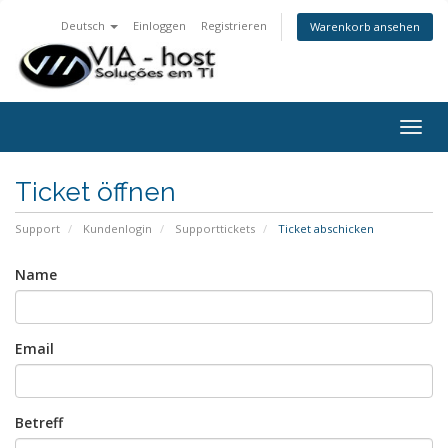
Deutsch
Einloggen
Registrieren
Warenkorb ansehen
Togg
navig
Ticket öffnen
Support
Kundenlogin
Supporttickets
Ticket abschicken
Name
Email
Betreff