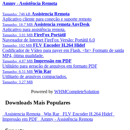
Ammy - Assistência Remota
Assistencia Remota
Tamanho: 746 kB
Aplicativo cliente para coneção e suporte remoto
Assistencia remota AnyDesk
Tamanho: 16.7 MB
Aplicativo para assistência remota.
FireFox Portátil
Tamanho: 3.01 MB
Navegador de Internet FireFox Versão: Portátil 6.0
FLV Encoder H.264 Hidef
Tamanho: 102 MB
Codificador de Vídeo para payer em Flash. <br> Formato de saida
MP4, ótima qualidade.
Impressão em PDF
Tamanho: 4.87 MB
Utilitário para geração de arquivos em formato PDF
Win Rar
Tamanho: 6.51 MB
Utilitario de arquivos compactados.
Tamanho: 3.27 MB
Powered by
WHMCompleteSolution
Downloads Mais Populares
Assistencia Remota
Win Rar
FLV Encoder H.264 Hidef
Impressão em PDF
Ammy - Assistência Remota