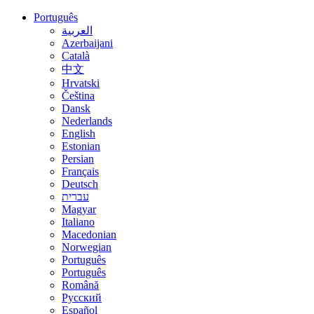
Português
العربية
Azerbaijani
Català
中文
Hrvatski
Čeština
Dansk
Nederlands
English
Estonian
Persian
Français
Deutsch
עברית
Magyar
Italiano
Macedonian
Norwegian
Português
Português
Română
Русский
Español