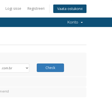
Logi sisse
Registreeri
Vaata ostukorvi
Konto
Check
rverid