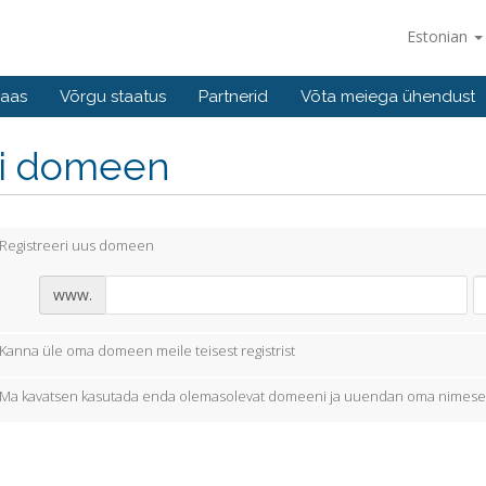
Estonian
baas
Võrgu staatus
Partnerid
Võta meiega ühendust
li domeen
Registreeri uus domeen
www.
Kanna üle oma domeen meile teisest registrist
Ma kavatsen kasutada enda olemasolevat domeeni ja uuendan oma nimese