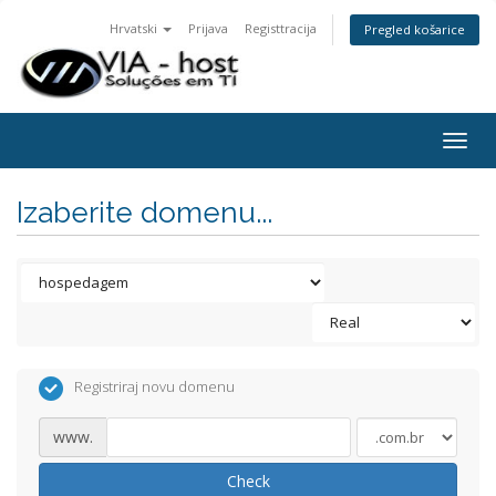
Hrvatski
Prijava
Registtracija
Pregled košarice
Togg
navig
Izaberite domenu...
Registriraj novu domenu
www.
Check