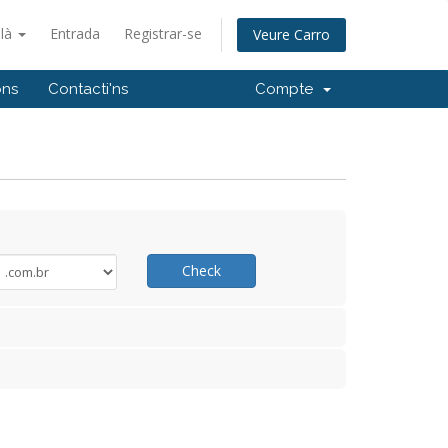
alà
Entrada
Registrar-se
Veure Carro
ons
Contacti'ns
Compte
Check