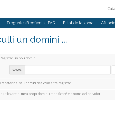
Cat
Preguntes Freqüents - FAQ
Estat de la xarxa
Afiliaci
ulli un domini ...
Registrar un nou domini
www.
Transferir el seu domini des d'un altre registrar
Jo utilitzaré el meu propi domini i modificaré els noms del servidor