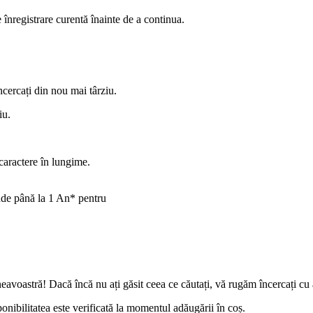
înregistrare curentă înainte de a continua.
încercați din nou mai târziu.
iu.
caractere în lungime.
inde până la 1 An* pentru
eavoastră! Dacă încă nu ați găsit ceea ce căutați, vă rugăm încercați cu 
onibilitatea este verificată la momentul adăugării în coș.