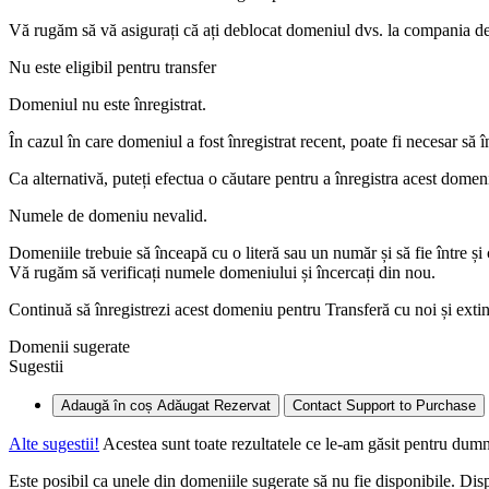
Vă rugăm să vă asigurați că ați deblocat domeniul dvs. la compania de 
Nu este eligibil pentru transfer
Domeniul nu este înregistrat.
În cazul în care domeniul a fost înregistrat recent, poate fi necesar să 
Ca alternativă, puteți efectua o căutare pentru a înregistra acest domen
Numele de domeniu nevalid.
Domeniile trebuie să înceapă cu o literă sau un număr
și să fie între
și
Vă rugăm să verificați numele domeniului și încercați din nou.
Continuă să înregistrezi acest domeniu pentru
Transferă cu noi și ext
Domenii sugerate
Sugestii
Adaugă în coș
Adăugat
Rezervat
Contact Support to Purchase
Alte sugestii!
Acestea sunt toate rezultatele ce le-am găsit pentru dumn
Este posibil ca unele din domeniile sugerate să nu fie disponibile. Disp