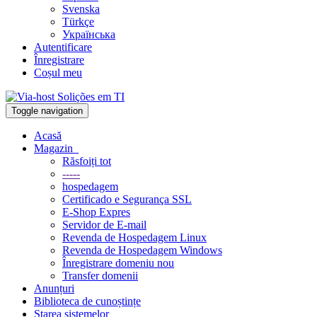
Svenska
Türkçe
Українська
Autentificare
Înregistrare
Coșul meu
Toggle navigation
Acasă
Magazin
Răsfoiți tot
-----
hospedagem
Certificado e Segurança SSL
E-Shop Expres
Servidor de E-mail
Revenda de Hospedagem Linux
Revenda de Hospedagem Windows
Înregistrare domeniu nou
Transfer domenii
Anunțuri
Biblioteca de cunoștințe
Starea sistemelor