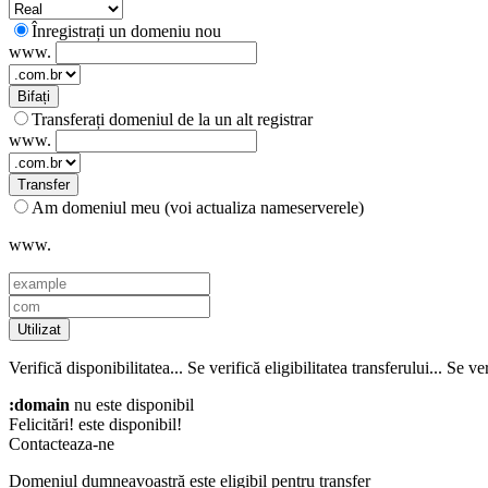
Înregistrați un domeniu nou
www.
Bifați
Transferați domeniul de la un alt registrar
www.
Transfer
Am domeniul meu (voi actualiza nameserverele)
www.
Utilizat
Verifică disponibilitatea...
Se verifică eligibilitatea transferului...
Se ver
:domain
nu este disponibil
Felicitări!
este disponibil!
Contacteaza-ne
Domeniul dumneavoastră este eligibil pentru transfer