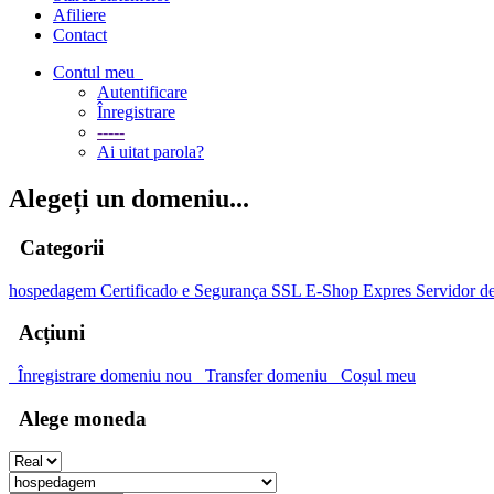
Afiliere
Contact
Contul meu
Autentificare
Înregistrare
-----
Ai uitat parola?
Alegeți un domeniu...
Categorii
hospedagem
Certificado e Segurança SSL
E-Shop Expres
Servidor d
Acțiuni
Înregistrare domeniu nou
Transfer domeniu
Coșul meu
Alege moneda