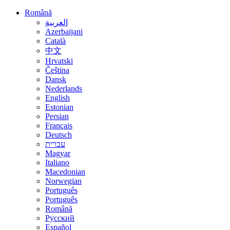
Română
العربية
Azerbaijani
Català
中文
Hrvatski
Čeština
Dansk
Nederlands
English
Estonian
Persian
Français
Deutsch
עברית
Magyar
Italiano
Macedonian
Norwegian
Português
Português
Română
Русский
Español