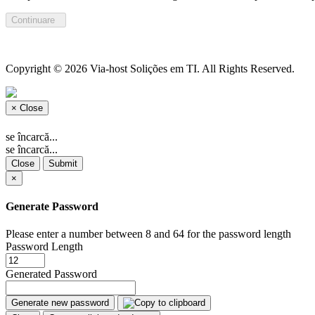
Continuare
Copyright © 2026 Via-host Solições em TI. All Rights Reserved.
×
Close
se încarcă...
se încarcă...
Close
Submit
×
Generate Password
Please enter a number between 8 and 64 for the password length
Password Length
Generated Password
Generate new password