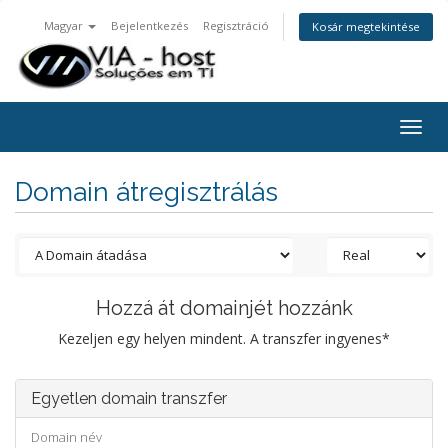
Magyar
Bejelentkezés
Regisztráció
Kosár megtekintése
Togg
navig
Domain átregisztrálás
Hozzá át domainjét hozzánk
Kezeljen egy helyen mindent. A transzfer ingyenes*
Egyetlen domain transzfer
Domain név