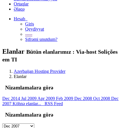
Ortaqlar
Əlaqə
Hesab
Giriş
Qeydiyyat
-----
Şifrəmi unutdum?
Elanlar
Bütün elanlarımız : Via-host Solições
em TI
Azerbaijan Hosting Provider
Elanlar
Nizamlamalara görə
Dec 2014
Jul 2009
Apr 2009
Feb 2009
Dec 2008
Oct 2008
Dec
2007
Köhnə elanlar...
RSS Feed
Nizamlamalara görə