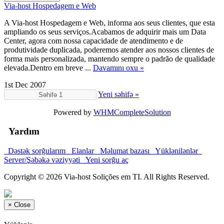
Via-host Hospedagem e Web
A Via-host Hospedagem e Web, informa aos seus clientes, que esta
ampliando os seus serviços.Acabamos de adquirir mais um Data
Center, agora com nossa capacidade de atendimento e de
produtividade duplicada, poderemos atender aos nossos clientes de
forma mais personalizada, mantendo sempre o padrão de qualidade
elevada.Dentro em breve ...
Davamını oxu »
1st Dec 2007
Yeni səhifə »
Powered by
WHMCompleteSolution
Yardım
Dəstək sorğularım
Elanlar
Məlumat bazası
Yüklənilənlər
Server/Şəbəkə vəziyyəti
Yeni sorğu aç
Copyright © 2026 Via-host Solições em TI. All Rights Reserved.
×
Close