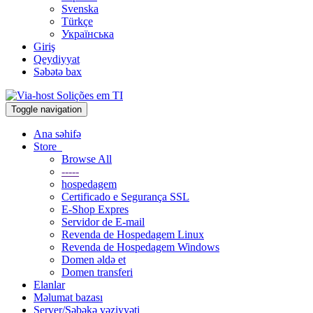
Svenska
Türkçe
Українська
Giriş
Qeydiyyat
Səbətə bax
Toggle navigation
Ana səhifə
Store
Browse All
-----
hospedagem
Certificado e Segurança SSL
E-Shop Expres
Servidor de E-mail
Revenda de Hospedagem Linux
Revenda de Hospedagem Windows
Domen əldə et
Domen transferi
Elanlar
Məlumat bazası
Server/Şəbəkə vəziyyəti