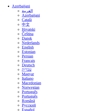
Azerbaijani
العربية
Azerbaijani
Català
中文
Hrvatski
Čeština
Dansk
Nederlands
English
Estonian
Persian
Français
Deutsch
עברית
Magyar
Italiano
Macedonian
Norwegian
Português
Português
Română
Русский
Español